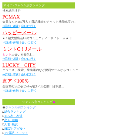
ｺﾐｭﾅﾋﾞ
>ジャンル別ランキング
検索結果 8 件
PCMAX
会員なんと280万人！日記機能やチャット機能充実の...
⇒詳細･体験
|
会いに行く
ハッピーメール
★☆超大型出会いのコミュニティーサイト！☆★ 日...
⇒詳細･体験
|
会いに行く
ミントC！Jメール
ミント
出会いを提供し...
⇒詳細･体験
|
会いに行く
LUCKY CITY
ニュース、検索、乗換案内など便利ツールからコミュニ...
⇒詳細･体験
|
会いに行く
直アド100％
全国30万人の女の子が直ｱﾄﾞ大公開!! 日本最...
⇒詳細･体験
|
会いに行く
ジャンル別ランキング
�
�
ジャンル別ランキング
□
総合ランキング
□
メル友・友達
□
恋人･結婚
□
人妻･熟女
□
SEXY･アダルト
□
TV電話･チャット