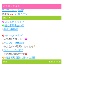
オススメサイト
ワイワイシー
[
評価
]
満足度
3.27
詳細ページ
ｻｲﾄﾒﾆｭｰ
�
コミュナビって？
�
初心者用出会い術

出会い攻略術
�
ｺﾐｭﾆﾃｨｻｲﾄﾗﾝｷﾝｸﾞ
└人気ｻｲﾄが丸分かり
�

みんなのｻｲﾄ体験談
└みんなの体験聞いちゃおう


コミュナビって？
└このｻｲﾄの解説です
�
�u
特定商取引法に基づく記載
TOP
PAGE-TOP