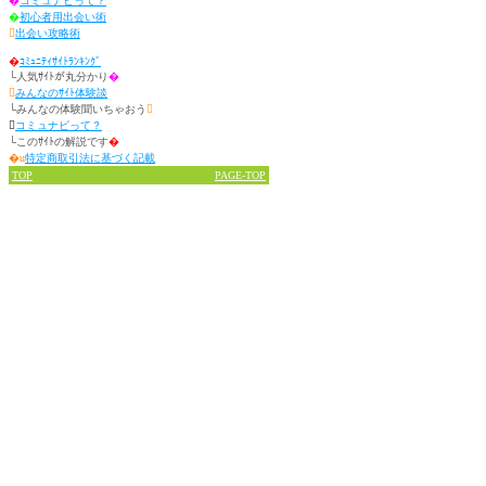
�
コミュナビって？
�
初心者用出会い術

出会い攻略術
�
ｺﾐｭﾆﾃｨｻｲﾄﾗﾝｷﾝｸﾞ
└人気ｻｲﾄが丸分かり
�

みんなのｻｲﾄ体験談
└みんなの体験聞いちゃおう


コミュナビって？
└このｻｲﾄの解説です
�
�u
特定商取引法に基づく記載
TOP
PAGE-TOP