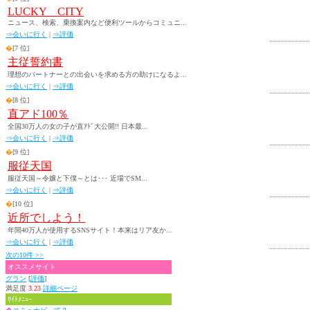
LUCKY CITY
ニュース、検索、乗換案内など便利ツールからコミュニ...
⇒会いに行く
|
⇒評価
�
[7 位]
主従誓約書
理想のパートナーとの出会いを求める方の助けになるよ...
⇒会いに行く
|
⇒評価
�
[8 位]
直アド100％
全国30万人の女の子が直ｱﾄﾞ大公開!! 日本最...
⇒会いに行く
|
⇒評価
�
[9 位]
服従天国
服従天国～令嬢と下僕～とは･･･ 近場でSM...
⇒会いに行く
|
⇒評価
�
[10 位]
近所でしよう！
年間40万人が使用するSNSサイト！本来はリア友か...
⇒会いに行く
|
⇒評価
次の10件 >>
オススメサイト
グラン
[
評価
]
満足度
3.23
詳細ページ
ｻｲﾄﾒﾆｭｰ