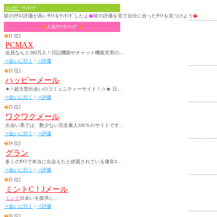
ｺﾐｭﾅﾋﾞ
>ﾗﾝｷﾝｸﾞ
皆のｸﾁｺﾐ評価が高いｻｲﾄをﾗﾝｷﾝｸﾞしたよ
�
皆の評価を見て自分に合ったｻｲﾄを見つけよう
�
�
人気ｻｲﾄﾗﾝｷﾝｸﾞ
�
�
[1 位]
PCMAX
会員なんと280万人！日記機能やチャット機能充実の...
⇒会いに行く
|
⇒評価
�
[2 位]
ハッピーメール
★☆超大型出会いのコミュニティーサイト！☆★ 日...
⇒会いに行く
|
⇒評価
�
[3 位]
ワクワクメール
出会い系では、数少ない完全素人100％のサイトです...
⇒会いに行く
|
⇒評価
�
[4 位]
グラン
多くのｻｲﾄで本当に出会えたと絶賛されている優良ｺ...
⇒会いに行く
|
⇒評価
�
[5 位]
ミントC！Jメール
ミント
出会いを提供し...
⇒会いに行く
|
⇒評価
�
[6 位]