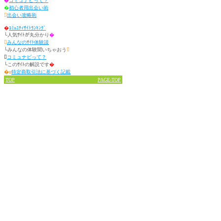
�
コミュナビって？
�
初心者用出会い術

出会い攻略術
�
ｺﾐｭﾆﾃｨｻｲﾄﾗﾝｷﾝｸﾞ
└人気ｻｲﾄが丸分かり
�

みんなのｻｲﾄ体験談
└みんなの体験聞いちゃおう


コミュナビって？
└このｻｲﾄの解説です
�
�u
特定商取引法に基づく記載
TOP
PAGE-TOP