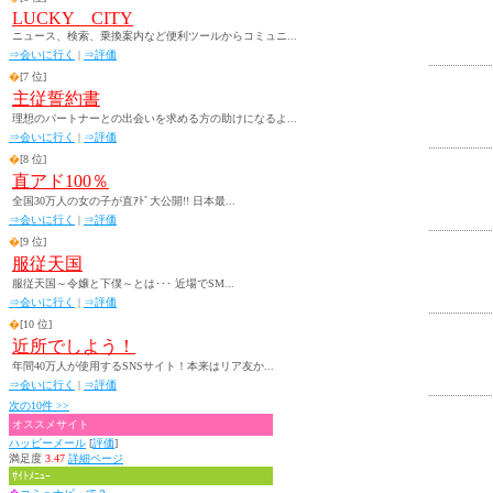
LUCKY CITY
ニュース、検索、乗換案内など便利ツールからコミュニ...
⇒会いに行く
|
⇒評価
�
[7 位]
主従誓約書
理想のパートナーとの出会いを求める方の助けになるよ...
⇒会いに行く
|
⇒評価
�
[8 位]
直アド100％
全国30万人の女の子が直ｱﾄﾞ大公開!! 日本最...
⇒会いに行く
|
⇒評価
�
[9 位]
服従天国
服従天国～令嬢と下僕～とは･･･ 近場でSM...
⇒会いに行く
|
⇒評価
�
[10 位]
近所でしよう！
年間40万人が使用するSNSサイト！本来はリア友か...
⇒会いに行く
|
⇒評価
次の10件 >>
オススメサイト
ハッピーメール
[
評価
]
満足度
3.47
詳細ページ
ｻｲﾄﾒﾆｭｰ