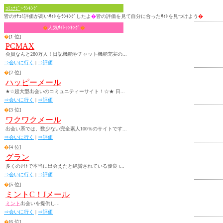
ｺﾐｭﾅﾋﾞ
>ﾗﾝｷﾝｸﾞ
皆のｸﾁｺﾐ評価が高いｻｲﾄをﾗﾝｷﾝｸﾞしたよ
�
皆の評価を見て自分に合ったｻｲﾄを見つけよう
�
�
人気ｻｲﾄﾗﾝｷﾝｸﾞ
�
�
[1 位]
PCMAX
会員なんと280万人！日記機能やチャット機能充実の...
⇒会いに行く
|
⇒評価
�
[2 位]
ハッピーメール
★☆超大型出会いのコミュニティーサイト！☆★ 日...
⇒会いに行く
|
⇒評価
�
[3 位]
ワクワクメール
出会い系では、数少ない完全素人100％のサイトです...
⇒会いに行く
|
⇒評価
�
[4 位]
グラン
多くのｻｲﾄで本当に出会えたと絶賛されている優良ｺ...
⇒会いに行く
|
⇒評価
�
[5 位]
ミントC！Jメール
ミント
出会いを提供し...
⇒会いに行く
|
⇒評価
�
[6 位]