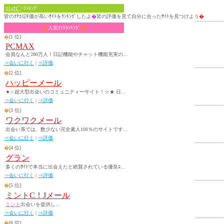
ｺﾐｭﾅﾋﾞ
>ﾗﾝｷﾝｸﾞ
皆のｸﾁｺﾐ評価が高いｻｲﾄをﾗﾝｷﾝｸﾞしたよ
�
皆の評価を見て自分に合ったｻｲﾄを見つけよう
�
�
人気ｻｲﾄﾗﾝｷﾝｸﾞ
�
�
[1 位]
PCMAX
会員なんと280万人！日記機能やチャット機能充実の...
⇒会いに行く
|
⇒評価
�
[2 位]
ハッピーメール
★☆超大型出会いのコミュニティーサイト！☆★ 日...
⇒会いに行く
|
⇒評価
�
[3 位]
ワクワクメール
出会い系では、数少ない完全素人100％のサイトです...
⇒会いに行く
|
⇒評価
�
[4 位]
グラン
多くのｻｲﾄで本当に出会えたと絶賛されている優良ｺ...
⇒会いに行く
|
⇒評価
�
[5 位]
ミントC！Jメール
ミント
出会いを提供し...
⇒会いに行く
|
⇒評価
�
[6 位]