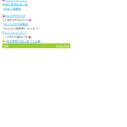
�
コミュナビって？
�
初心者用出会い術

出会い攻略術
�
ｺﾐｭﾆﾃｨｻｲﾄﾗﾝｷﾝｸﾞ
└人気ｻｲﾄが丸分かり
�

みんなのｻｲﾄ体験談
└みんなの体験聞いちゃおう


コミュナビって？
└このｻｲﾄの解説です
�
�u
特定商取引法に基づく記載
TOP
PAGE-TOP