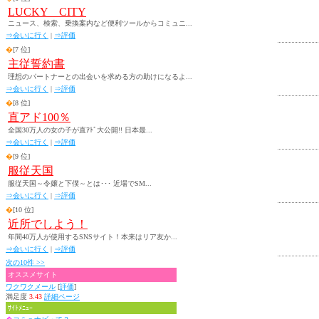
LUCKY CITY
ニュース、検索、乗換案内など便利ツールからコミュニ...
⇒会いに行く
|
⇒評価
�
[7 位]
主従誓約書
理想のパートナーとの出会いを求める方の助けになるよ...
⇒会いに行く
|
⇒評価
�
[8 位]
直アド100％
全国30万人の女の子が直ｱﾄﾞ大公開!! 日本最...
⇒会いに行く
|
⇒評価
�
[9 位]
服従天国
服従天国～令嬢と下僕～とは･･･ 近場でSM...
⇒会いに行く
|
⇒評価
�
[10 位]
近所でしよう！
年間40万人が使用するSNSサイト！本来はリア友か...
⇒会いに行く
|
⇒評価
次の10件 >>
オススメサイト
ワクワクメール
[
評価
]
満足度
3.43
詳細ページ
ｻｲﾄﾒﾆｭｰ